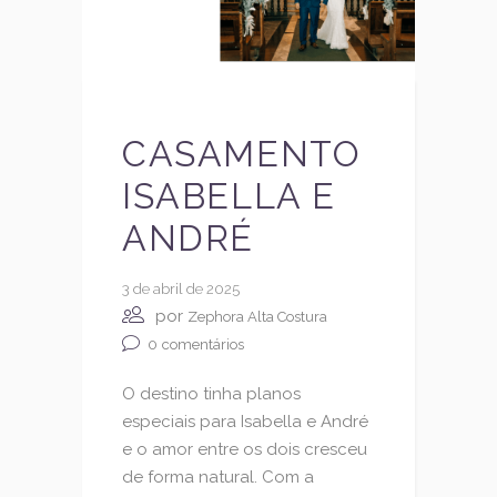
CASAMENTO
ISABELLA E
ANDRÉ
3 de abril de 2025
por
Zephora Alta Costura
0
comentários
O destino tinha planos
especiais para Isabella e André
e o amor entre os dois cresceu
de forma natural. Com a