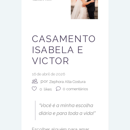
CASAMENTO
ISABELA E
VICTOR
16 de abril de 2026
por
Zephora Alta Costura
0
comentários
0
likes
“Você é a minha escolha
diária e para toda a vida!”
Escolher alguém para amar