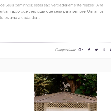
os Seus caminhos; estes são verdadeiramente felizes!" Ana
 sentiam algo que lhes dizia que seria para sempre. Um amor
 os unia a cada dia....
Compartilhar