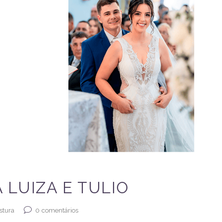
LUIZA E TULIO
0
comentários
stura