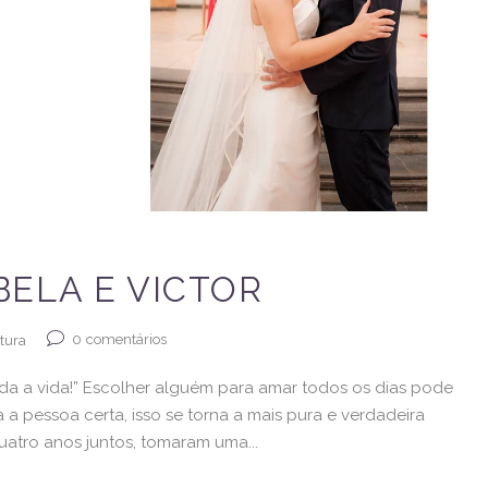
ELA E VICTOR
0
comentários
tura
oda a vida!” Escolher alguém para amar todos os dias pode
a pessoa certa, isso se torna a mais pura e verdadeira
quatro anos juntos, tomaram uma...