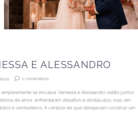
ESSA E ALESSANDRO
0
comentários
stura
simplesmente se encaixa. Vanessa e Alessandro estão juntos
stória de amor, enfrentaram desafios e obstáculos, mas, em
ólidos e verdadeiros. A certeza de que desejavam construir um