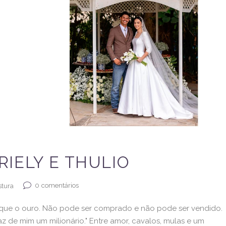
IELY E THULIO
0
comentários
stura
 que o ouro. Não pode ser comprado e não pode ser vendido.
z de mim um milionário." Entre amor, cavalos, mulas e um