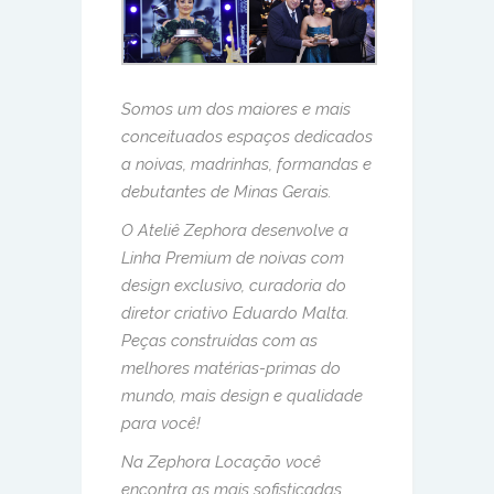
Somos um dos maiores e mais
conceituados espaços dedicados
a noivas, madrinhas, formandas e
debutantes de Minas Gerais.
O Ateliê Zephora desenvolve a
Linha Premium de noivas com
design exclusivo, curadoria do
diretor criativo Eduardo Malta.
Peças construídas com as
melhores matérias-primas do
mundo, mais design e qualidade
para você!
Na Zephora Locação você
encontra as mais sofisticadas