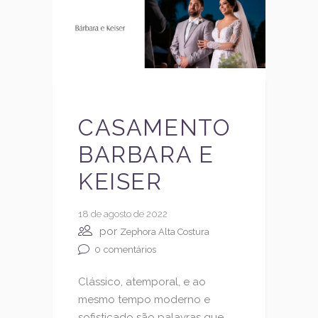
CASAMENTO
BARBARA E
KEISER
18 de agosto de 2022
por
Zephora Alta Costura
0
comentários
Clássico, atemporal, e ao
mesmo tempo moderno e
sofisticado são palavras que